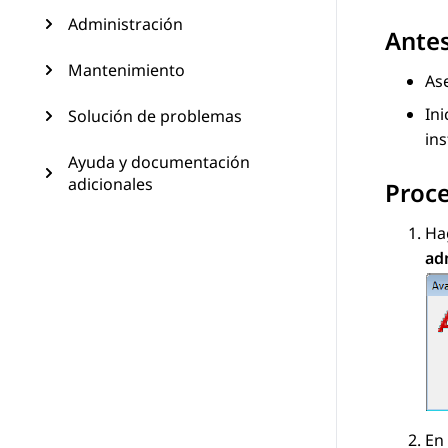
Administración
Ante
Mantenimiento
Ase
In
Solución de problemas
ins
Ayuda y documentación
adicionales
Proc
Hag
ad
En 