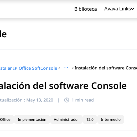
Biblioteca
Avaya Links
le
···
Instalación del software Cons
nstalar IP Office SoftConsole
alación del software Console
título
tualización :
May 13, 2020
|
1 min read
Office
Implementación
Administrador
12.0
Intermedio