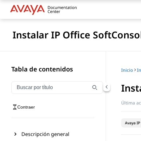
Instalar IP Office SoftConso
Tabla de contenidos
Inicio
I
Inst
Filtrar navegación por título
Escriba para filtrar los elementos de navegación por 
Última ac
Contraer
Avaya IP 
Descripción general