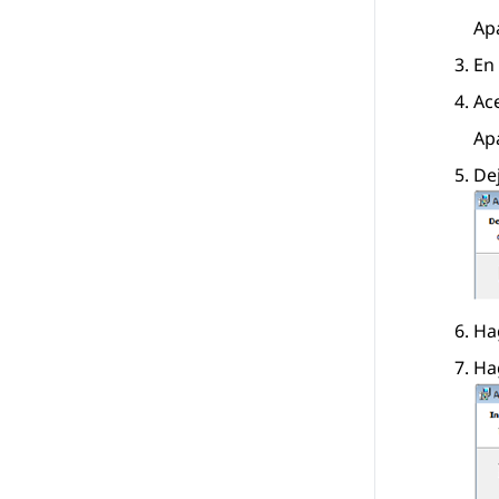
Ap
En
Ace
Ap
De
Ha
Ha