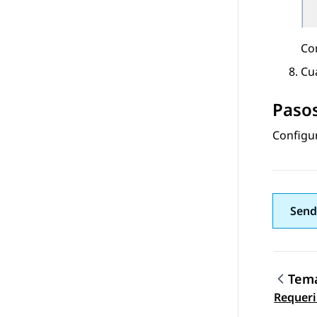
Com
Cua
Pasos
Configur
Send
Tema
Nave
Requeri