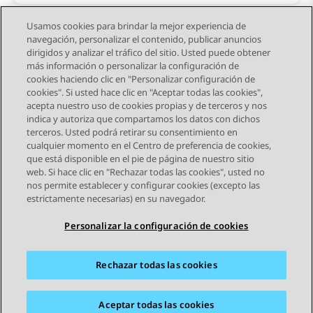
Usamos cookies para brindar la mejor experiencia de
navegación, personalizar el contenido, publicar anuncios
Todo lo que proporciona el Centro
dirigidos y analizar el tráfico del sitio. Usted puede obtener
más información o personalizar la configuración de
de Documentación
cookies haciendo clic en "Personalizar configuración de
cookies". Si usted hace clic en "Aceptar todas las cookies",
acepta nuestro uso de cookies propias y de terceros y nos
indica y autoriza que compartamos los datos con dichos
terceros. Usted podrá retirar su consentimiento en
cualquier momento en el Centro de preferencia de cookies,
que está disponible en el pie de página de nuestro sitio
web. Si hace clic en "Rechazar todas las cookies", usted no
STAY CONNECTED
nos permite establecer y configurar cookies (excepto las
estrictamente necesarias) en su navegador.
Personalizar la configuración de cookies
Rechazar todas las cookies
Mapa del sitio
Condiciones de Uso
Privacidad
Política de Cookies
Marcas registradas
Accesibilidad
Aceptar todas las cookies
© 2026 Avaya LLC