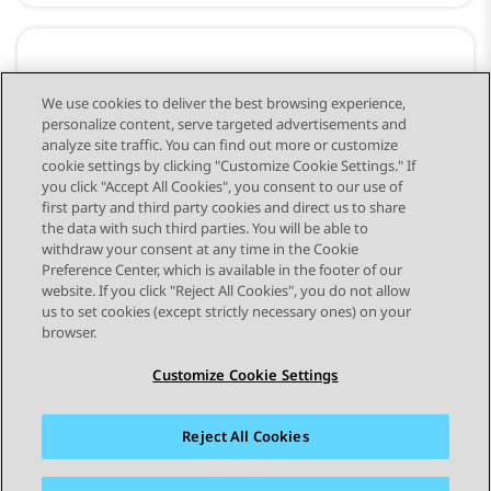
Minden, amit a Dokumentációs
We use cookies to deliver the best browsing experience,
központ kínál
personalize content, serve targeted advertisements and
analyze site traffic. You can find out more or customize
cookie settings by clicking "Customize Cookie Settings." If
you click "Accept All Cookies", you consent to our use of
first party and third party cookies and direct us to share
the data with such third parties. You will be able to
withdraw your consent at any time in the Cookie
Preference Center, which is available in the footer of our
STAY CONNECTED
website. If you click "Reject All Cookies", you do not allow
us to set cookies (except strictly necessary ones) on your
browser.
Customize Cookie Settings
Reject All Cookies
Webhelytérkép
Használati feltételek
Adatvédelem
Cookie-kra vonatkozó szabályzat
Védjegyek
Hozzáférhetőség