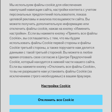
Мы используем файлы cookie для обеспечения
наилучшей навигации сайта, настройки контента с учетом
Возможности, которые
персональных предпочтений пользователя, показа
предоставляет Центр
целевой рекламы и анализа посещаемости сайта. Вы
можете получить дополнительную информацию или
документации
отключить файлы cookie, нажав на кнопку «Изменить
настройки». Если вы нажмете кнопку «Принять все файлы
Cookie», вы соглашаетесь с тем, что мы будем
использовать файлы Cookie первой стороны и файлы
Cookie третьей стороны, а также поручаете нам делится
данными с такой третьей стороной. Вы можете в любое
время отозвать свое согласие в Центре Предпочтений
Cookie, который находится в нижней части нашего сайта.
STAY CONNECTED
Если вы нажмете кнопку «Отклонить все файлы Cookie»,
то вы не разрешаете нам установить файлы Cookie (за
исключением строго необходимых) в вашем браузере.
Настройки Cookie
Отклонить все Cookie
Карта сайта
Условия использования
Конфиденциальность
Политика cookie
Товарные знаки
Доступность