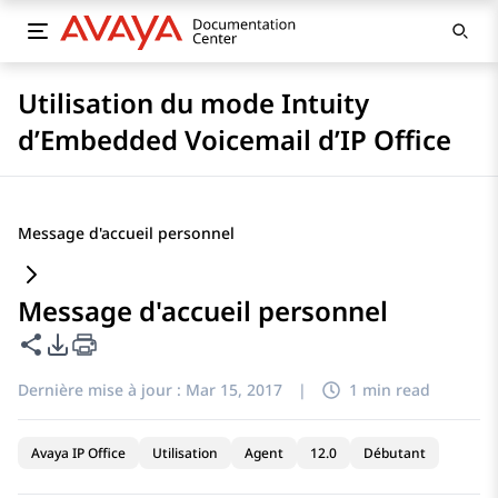
Utilisation du mode Intuity
d’Embedded Voicemail d’IP Office
Message d'accueil personnel
Message d'accueil personnel
Partager cette page
Options d'exportation PDF
Dernière mise à jour :
Mar 15, 2017
|
1 min read
Avaya IP Office
Utilisation
Agent
12.0
Débutant