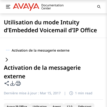
Utilisation du mode Intuity
d’Embedded Voicemail d’IP Office
···
Activation de la messagerie externe
Activation de la messagerie
externe
Partager cette page
Options d'exportation PDF
Dernière mise à jour :
Mar 15, 2017
|
1 min read
Avaya IP Office
Utilisation
Agent
12.0
Débutant