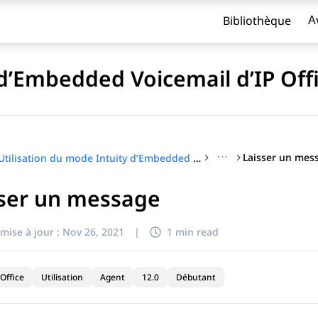
Bibliothèque
A
 d’Embedded Voicemail d’IP Off
···
Laisser un mes
Utilisation du mode Intuity d’Embedded Voicemail d’IP Office
sser un message
titre
mise à jour :
Nov 26, 2021
|
1 min read
Office
Utilisation
Agent
12.0
Débutant