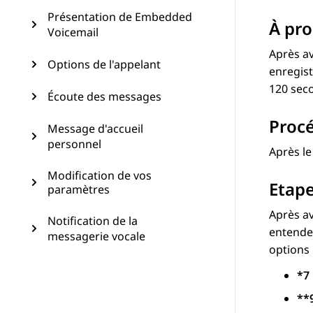
Présentation de Embedded
À pro
Voicemail
Après av
Options de l'appelant
enregis
120 seco
Écoute des messages
Proc
Message d'accueil
personnel
Après l
Modification de vos
Etape
paramètres
Après av
Notification de la
entenden
messagerie vocale
options 
*7
**