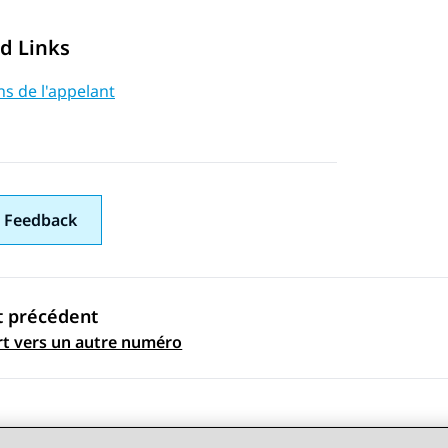
d Links
s de l'appelant
 Feedback
t précédent
ation par sujet
rt vers un autre numéro