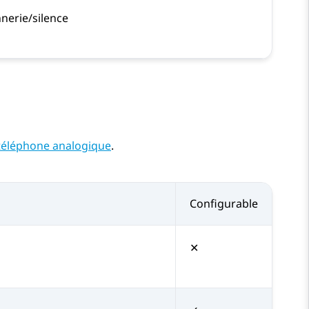
nnerie/silence
téléphone analogique
.
Configurable
✕