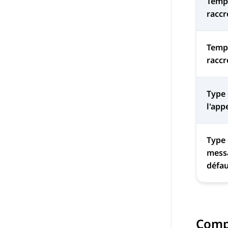
Temp
racc
Temp
racc
Type 
l'app
Type 
messa
défa
Comp