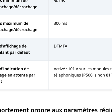
s minimum de
50 ms
rochage/décrochage
s maximum de
300 ms
rochage/décrochage
d'affichage de
DTMFA
elant par défaut
d'indication de
Activé : 101 V sur les modules 
ge en attente par
téléphoniques IP500, sinon 81
ut
ortement propre aux paramètres rég