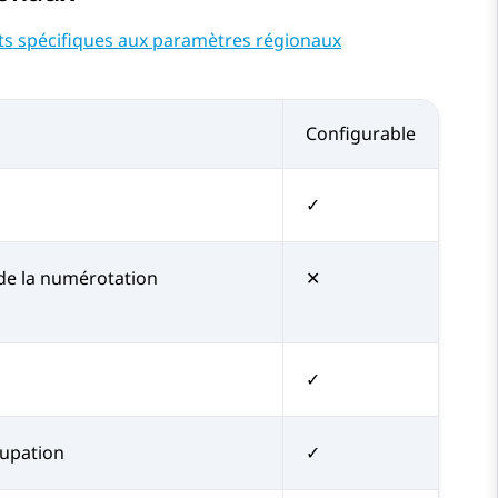
 spécifiques aux paramètres régionaux
Configurable
✓
 de la numérotation
✕
✓
cupation
✓