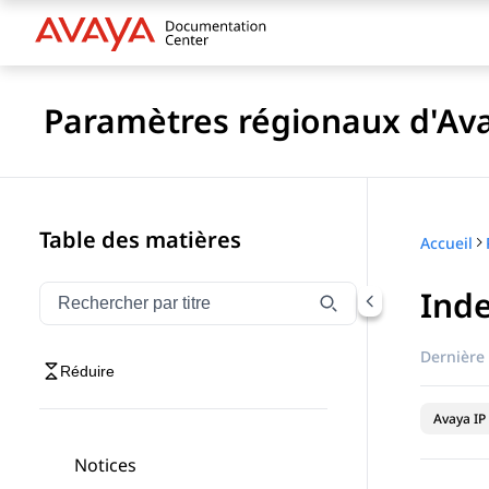
Paramètres régionaux d'Ava
Table des matières
Accueil
Inde
Filtrer la navigation par titre
Saisissez pour filtrer les éléments de navigation par 
Dernière 
Réduire
Avaya IP 
Notices