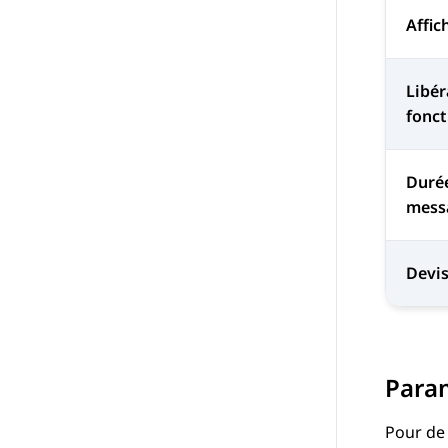
Affic
Libér
fonct
Durée
mess
Devis
Param
Pour de