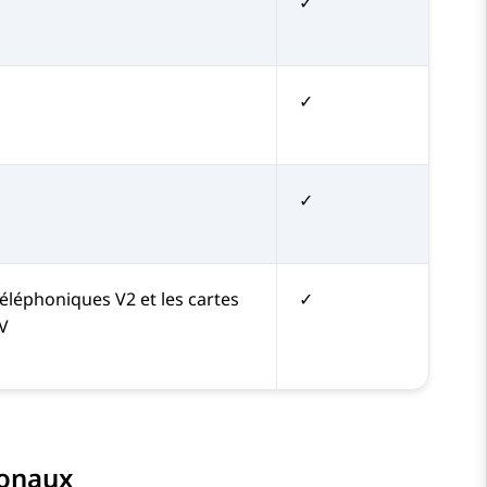
✓
✓
✓
téléphoniques V2 et les cartes
✓
 V
ionaux