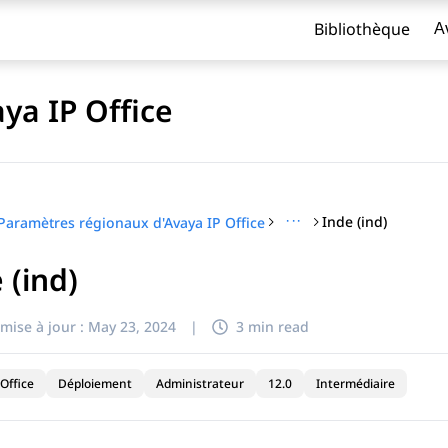
Bibliothèque
A
ya IP Office
···
Inde (ind)
Paramètres régionaux d'Avaya IP Office
 (ind)
titre
mise à jour :
May 23, 2024
|
3 min read
Office
Déploiement
Administrateur
12.0
Intermédiaire