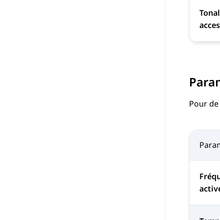
Tona
acces
Para
Pour de
Para
Fréqu
activ