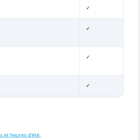
✓
✓
✓
✓
s et heures d'été
.