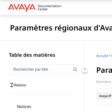
Paramètres régionaux d'Ava
Table des matières
Accueil
Par
Filtrer la navigation par titre
Saisissez pour filtrer les éléments de navigation par 
Dernière 
Réduire
Avaya IP 
Notices