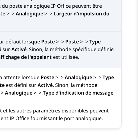
t du poste analogique
IP Office
peuvent être
te
>
>
Analogique
>
>
Largeur d'impulsion du
par défaut lorsque
Poste
>
>
Poste
>
>
Type
i sur
Activé
. Sinon, la méthode spécifique définie
affichage de l'appelant
est utilisée.
n attente lorsque
Poste
>
>
Analogique
>
>
Type
te
est défini sur
Activé
. Sinon, la méthode
>
Analogique
>
>
Type d'indication de message
t et les autres paramètres disponibles peuvent
ment
IP Office
fournissant le port analogique.