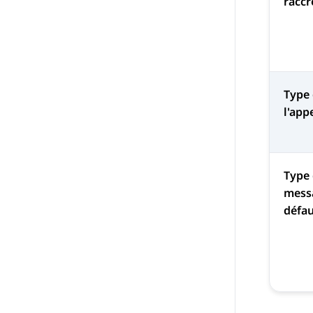
racc
Type 
l'app
Type 
messa
défa