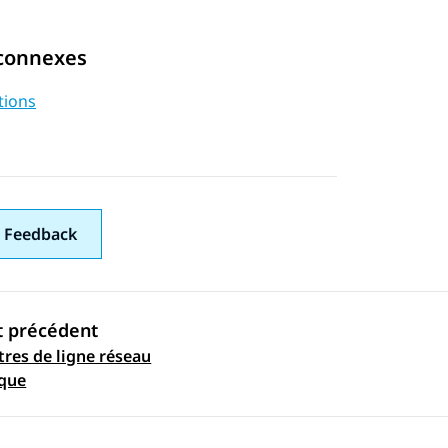
 connexes
tions
 Feedback
t précédent
res de ligne réseau
ation par sujet
ique