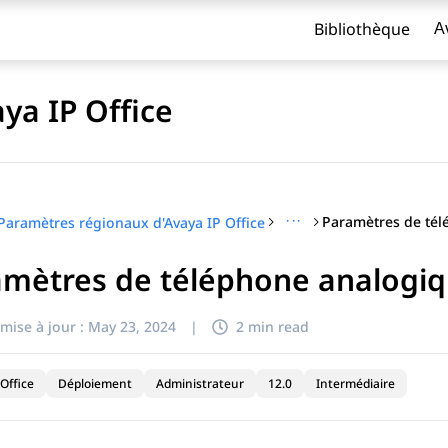
Bibliothèque
A
ya IP Office
···
Paramètres régionaux d'Avaya IP Office
amètres de téléphone analogi
titre
mise à jour :
May 23, 2024
|
2 min read
Office
Déploiement
Administrateur
12.0
Intermédiaire