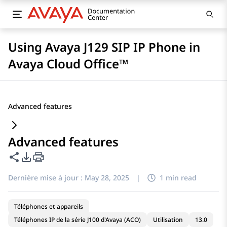
Using Avaya J129 SIP IP Phone in
Avaya Cloud Office™
Advanced features
Advanced features
Partager cette page
Options d'exportation PDF
Dernière mise à jour :
May 28, 2025
|
1 min read
Téléphones et appareils
Téléphones IP de la série J100 d'Avaya (ACO)
Utilisation
13.0