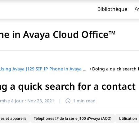
Bibliothèque
A
ne in Avaya Cloud Office™
Doing a quick search f
Using Avaya J129 SIP IP Phone in Avaya Cloud Office™
g a quick search for a contact
titre
mise à jour :
Nov 23, 2021
|
1 min read
es et appareils
Téléphones IP de la série J100 d'Avaya (ACO)
Utilisation