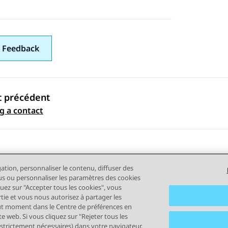
 Feedback
t précédent
ation par sujet
g a contact
gation, personnaliser le contenu, diffuser des
plus ou personnaliser les paramètres des cookies
quez sur "Accepter tous les cookies", vous
rtie et vous nous autorisez à partager les
out moment dans le Centre de préférences en
tilisation
Confidentialité
Politique de cookies
Marques comm
e web. Si vous cliquez sur "Rejeter tous les
 strictement nécessaires) dans votre navigateur.