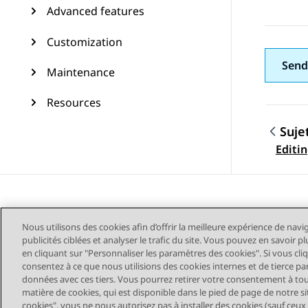
Advanced features
Customization
Send
Maintenance
Resources
Suje
Navig
Editin
Nous utilisons des cookies afin d’offrir la meilleure expérience de navi
publicités ciblées et analyser le trafic du site. Vous pouvez en savoir 
en cliquant sur "Personnaliser les paramètres des cookies". Si vous cli
consentez à ce que nous utilisions des cookies internes et de tierce pa
données avec ces tiers. Vous pourrez retirer votre consentement à t
Plan du site
Conditions d'u
matière de cookies, qui est disponible dans le pied de page de notre sit
cookies", vous ne nous autorisez pas à installer des cookies (sauf ceux