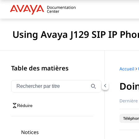
Using Avaya J129 SIP IP Pho
Table des matières
Accueil
Doin
Filtrer la navigation par titre
Saisissez pour filtrer les éléments de navigation par 
Dernière 
Réduire
Téléphon
Notices