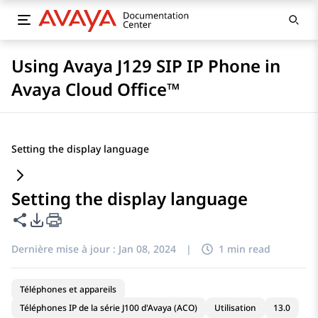
Using Avaya J129 SIP IP Phone in
Avaya Cloud Office™
Setting the display language
Setting the display language
Partager cette page
Options d'exportation PDF
Dernière mise à jour :
Jan 08, 2024
|
1 min read
Téléphones et appareils
Téléphones IP de la série J100 d'Avaya (ACO)
Utilisation
13.0