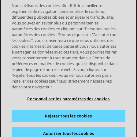
Nous utilisons des cookies afin d’offrir la meilleure
expérience de navigation, personnaliser le contenu,
diffuser des publicités ciblées et analyser le trafic du site.
Vous pouvez en savoir plus ou personnaliser les
Send Feedback
paramètres des cookies en cliquant sur "Personnaliser les
paramètres des cookies". Si vous cliquez sur "Accepter tous
les cookies", vous consentez à ce que nous utilisions des
cookies internes et de tierce partie et vous nous autorisez
Sujet précédent
Sujet suivant
à partager les données avec ces tiers. Vous pourrez retirer
Navigation par sujet
votre consentement à tout moment dans le Centre de
préférences en matière de cookies, qui est disponible dans
le pied de page de notre site web. Si vous cliquez sur
STAY CONNECTED
"Rejeter tous les cookies", vous ne nous autorisez pas à
installer des cookies (sauf ceux strictement nécessaires)
dans votre navigateur.
Personnaliser les paramètres des cookies
Rejeter tous les cookies
Plan du site
Conditions d'utilisation
Confidentialité
Politique de cookies
Marques commerciales
Accessibilité
Autoriser tous les cookies
© 2026 Avaya LLC