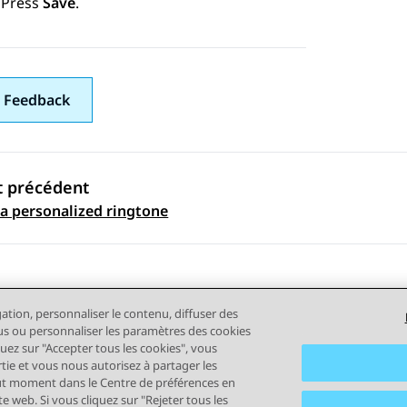
Press
Save
.
 Feedback
t précédent
ation par sujet
 a personalized ringtone
gation, personnaliser le contenu, diffuser des
plus ou personnaliser les paramètres des cookies
quez sur "Accepter tous les cookies", vous
rtie et vous nous autorisez à partager les
out moment dans le Centre de préférences en
tilisation
Confidentialité
Politique de cookies
Marques comm
e web. Si vous cliquez sur "Rejeter tous les