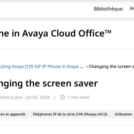
Bibliothèque
A
ne in Avaya Cloud Office™
Changing the screen 
Using Avaya J129 SIP IP Phone in Avaya Cloud Office™
ging the screen saver
titre
mise à jour :
Jul 02, 2024
|
1 min read
es et appareils
Téléphones IP de la série J100 d'Avaya (ACO)
Utilisation