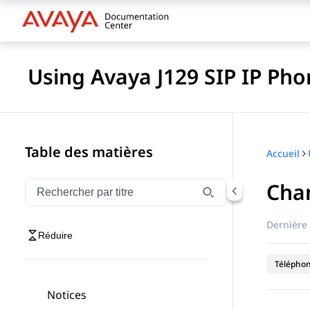
Using Avaya J129 SIP IP Pho
Table des matières
Accueil
Chan
Filtrer la navigation par titre
Saisissez pour filtrer les éléments de navigation par 
Dernière 
Réduire
Téléphon
Notices