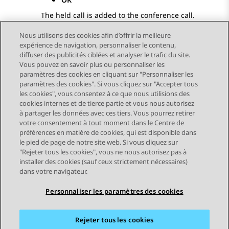
The held call is added to the conference call.
Nous utilisons des cookies afin d’offrir la meilleure
expérience de navigation, personnaliser le contenu,
diffuser des publicités ciblées et analyser le trafic du site.
Vous pouvez en savoir plus ou personnaliser les
Send Feedback
paramètres des cookies en cliquant sur "Personnaliser les
paramètres des cookies". Si vous cliquez sur "Accepter tous
les cookies", vous consentez à ce que nous utilisions des
cookies internes et de tierce partie et vous nous autorisez
Sujet précédent
Sujet suivant
à partager les données avec ces tiers. Vous pourrez retirer
Navigation par sujet
votre consentement à tout moment dans le Centre de
préférences en matière de cookies, qui est disponible dans
le pied de page de notre site web. Si vous cliquez sur
STAY CONNECTED
"Rejeter tous les cookies", vous ne nous autorisez pas à
installer des cookies (sauf ceux strictement nécessaires)
dans votre navigateur.
Personnaliser les paramètres des cookies
Rejeter tous les cookies
Plan du site
Conditions d'utilisation
Confidentialité