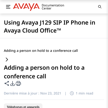
Using Avaya J129 SIP IP Phone in
Avaya Cloud Office™
Adding a person on hold to a conference call
Adding a person on hold to a
conference call
Partager cette page
Options d'exportation PDF
Dernière mise à jour :
Nov 23, 2021
|
1 min read
Téléphones et appareils