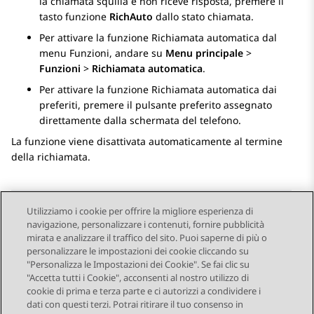
la chiamata squilla e non riceve risposta, premere il
tasto funzione
RichAuto
dallo stato chiamata.
Per attivare la funzione Richiamata automatica dal
menu Funzioni, andare su
Menu principale
>
Funzioni
>
Richiamata automatica
.
Per attivare la funzione Richiamata automatica dai
preferiti, premere il pulsante preferito assegnato
direttamente dalla schermata del telefono.
La funzione viene disattivata automaticamente al termine
della richiamata.
Utilizziamo i cookie per offrire la migliore esperienza di
navigazione, personalizzare i contenuti, fornire pubblicità
Send Feedback
mirata e analizzare il traffico del sito. Puoi saperne di più o
personalizzare le impostazioni dei cookie cliccando su
"Personalizza le Impostazioni dei Cookie". Se fai clic su
"Accetta tutti i Cookie", acconsenti al nostro utilizzo di
Argomento precedente
Argomento successivo
cookie di prima e terza parte e ci autorizzi a condividere i
Navigazione argomento
dati con questi terzi. Potrai ritirare il tuo consenso in