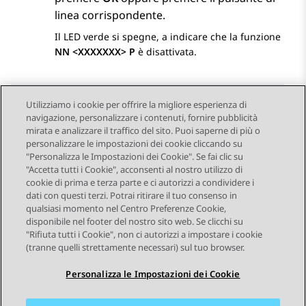
linea corrispondente.
Il LED verde si spegne, a indicare che la funzione
NN <XXXXXXX> P
è disattivata.
Utilizziamo i cookie per offrire la migliore esperienza di
navigazione, personalizzare i contenuti, fornire pubblicità
Send Feedback
mirata e analizzare il traffico del sito. Puoi saperne di più o
personalizzare le impostazioni dei cookie cliccando su
"Personalizza le Impostazioni dei Cookie". Se fai clic su
"Accetta tutti i Cookie", acconsenti al nostro utilizzo di
Argomento precedente
Argomento successivo
cookie di prima e terza parte e ci autorizzi a condividere i
Navigazione argomento
dati con questi terzi. Potrai ritirare il tuo consenso in
qualsiasi momento nel Centro Preferenze Cookie,
disponibile nel footer del nostro sito web. Se clicchi su
STAY CONNECTED
"Rifiuta tutti i Cookie", non ci autorizzi a impostare i cookie
(tranne quelli strettamente necessari) sul tuo browser.
Personalizza le Impostazioni dei Cookie