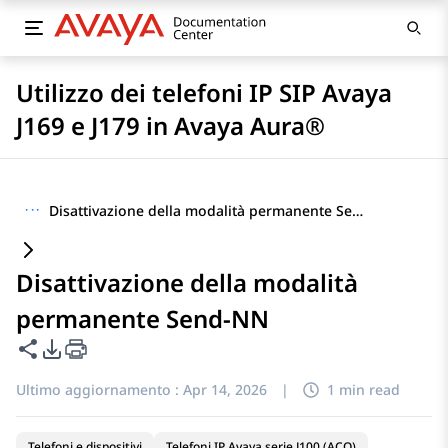
Utilizzo dei telefoni IP SIP Avaya
J169 e J179 in Avaya Aura®
···
Disattivazione della modalità permanente Send-NN
Disattivazione della modalità
permanente Send-NN
Condividi questa pagina
Opzioni di esportazione PDF
Ultimo aggiornamento :
Apr 14, 2026
|
1 min read
Telefoni e dispositivi
Telefoni IP Avaya serie J100 (ACO)