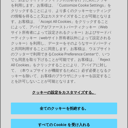
を利用します。お客様は、「Customize Cooke Settings」を
クリックすることにより、より多くのクッキーセッティング
の情報を得ること又はカスタマイズすることが可能となりま
す。お客様は、「Accept All Cookies」をクリックすること
によって、アバイアがファーストパーティクッキー（Web
Send Feedback
サイト所有者によって設定されるクッキー）およびサードパ
ーティクッキー（webサイト所有者以外によって設定される
クッキー）を利用し、データーをそのようなサードパーティ
と共同利用することに同意します。お客様は、ウエブサイト
前のトピック
次のトピック
のフッターで利用できるCookie Preference Centerで、いつ
トピックナビゲーション
でも同意を取り下げることが可能です。お客様は、「Reject
All Cookies」をクリックすることにより、アバイアに対し
て、（本ウェブサイトが機能するために）必ず必要となるク
つながりを保つ
ッキーを除いて、お客様のブラウザにクッキーを設定するこ
とを許可しないことが可能となります。
クッキーの設定をカスタマイズする。
全てのクッキーを拒絶する。
サイトマップ
利用規約
プライバシー
クッキーポリシー
商標
アクセシビリティ
すべての Cookie を受け入れる
© 2026 Avaya LLC