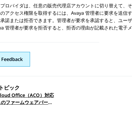
スプロバイダは、任意の販売代理店アカウントに切り替えて、
へのアクセス権限を取得するには、
Avaya
管理者に要求を送信す
を承諾または拒否できます。管理者が要求を承認すると、ユー
ya
管理者が要求を拒否すると、拒否の理由が記載された電子メ
 Feedback
トピック
Cloud Office（ACO）対応
ックナビゲーション
スのファームウェアバージ
選択する