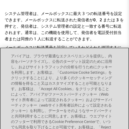
システム管理者は、メールボックスに最大 3 つの転送番号を設定
できます。メールボックスに転送された発信者が
0
、
2
または
3
を
押すと、発信者は、システム管理者の設定と一致する番号に転送
されます。通常は、この機能を使用して、発信者を電話受付担当
者または同僚の 1 人に転送することができます。
メールボックスに転送番号を設定しているかどうかを確認するに
は、システム管理者にお問い合わせください。この機能が設定さ
アバイアは、ブラウザ最適なエクスペリエンスを提供し、内
れている場合は、発信者に使用できるオプションを通知するた
容をパーソナライズし、公告のターゲット設定のために活用
め、メールボックスのあいさつを忘れずに変更してください。
し、およびサイトトラフィックの分析を行うためにクッキー
を利用します。お客様は、「Customize Cooke Settings」を
クリックすることにより、より多くのクッキーセッティング
の情報を得ること又はカスタマイズすることが可能となりま
す。お客様は、「Accept All Cookies」をクリックすること
によって、アバイアがファーストパーティクッキー（Web
Send Feedback
サイト所有者によって設定されるクッキー）およびサードパ
ーティクッキー（webサイト所有者以外によって設定される
クッキー）を利用し、データーをそのようなサードパーティ
と共同利用することに同意します。お客様は、ウエブサイト
前のトピック
次のトピック
のフッターで利用できるCookie Preference Centerで、いつ
トピックナビゲーション
でも同意を取り下げることが可能です。お客様は、「Reject