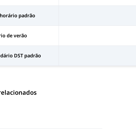
horário padrão
io de verão
ndário DST padrão
relacionados