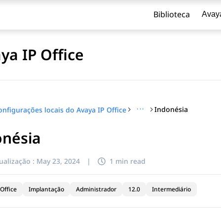
Biblioteca
Avay
ya IP Office
···
Indonésia
onfigurações locais do Avaya IP Office
onésia
ualização :
May 23, 2024
|
1 min read
Office
Implantação
Administrador
12.0
Intermediário