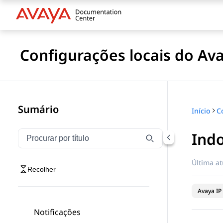
Configurações locais do Ava
Sumário
Início
C
Ind
Filtrar navegação por título
Digite para filtrar itens de navegação por título
Última at
Recolher
Avaya IP 
Notificações