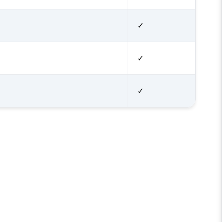
✓
✓
✓