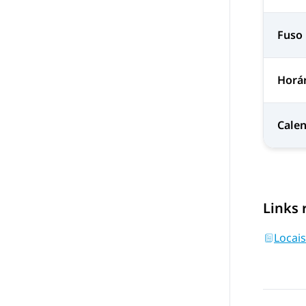
Fuso 
Horár
Cale
Links 
Locais