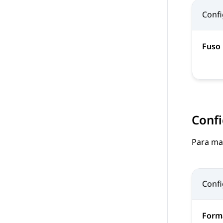
Conf
Fuso 
Confi
Para ma
Conf
Form