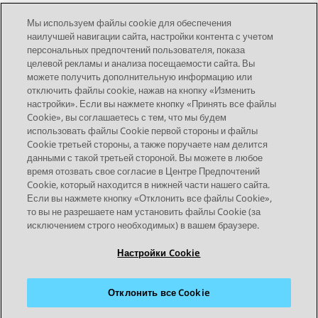
оповещении, нажмите
Назад
.
Мы используем файлы cookie для обеспечения
наилучшей навигации сайта, настройки контента с учетом
персональных предпочтений пользователя, показа
целевой рекламы и анализа посещаемости сайта. Вы
можете получить дополнительную информацию или
Send Feedback
отключить файлы cookie, нажав на кнопку «Изменить
настройки». Если вы нажмете кнопку «Принять все файлы
Cookie», вы соглашаетесь с тем, что мы будем
использовать файлы Cookie первой стороны и файлы
Предыдущая тема
Следующая тема
Cookie третьей стороны, а также поручаете нам делится
Topic navigation
данными с такой третьей стороной. Вы можете в любое
время отозвать свое согласие в Центре Предпочтений
Cookie, который находится в нижней части нашего сайта.
STAY CONNECTED
Если вы нажмете кнопку «Отклонить все файлы Cookie»,
то вы не разрешаете нам установить файлы Cookie (за
исключением строго необходимых) в вашем браузере.
Настройки Cookie
Отклонить все Cookie
Карта сайта
Условия использования
Конфиденциальность
Политика cookie