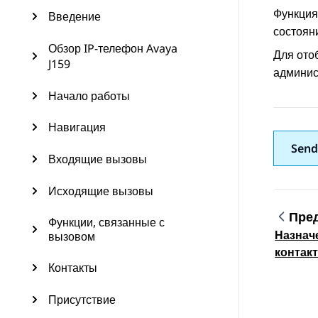
Функция
Введение
состоян
Обзор IP-телефон Avaya
Для ото
J159
админис
Начало работы
Навигация
Send
Входящие вызовы
Исходящие вызовы
Пре
Функции, связанные с
Назнач
вызовом
Topic
контак
Контакты
Присутствие