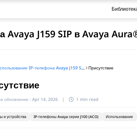
Библиотек
 Avaya J159 SIP в Avaya Aura
Присутствие
Использование IP-телефона Avaya J159 SIP в Avaya Aura®
сутствие
и по обращению
е обновление :
Apr 14, 2026
|
1 min read
ы и устройства
IP-телефоны Avaya серии J100 (ACO)
Использование