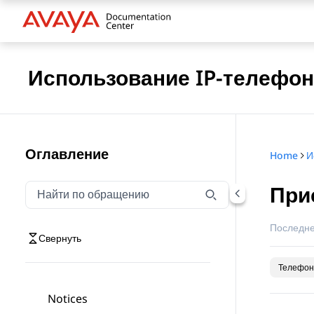
Использование IP-телефона
Оглавление
Home
При
Фильтровать навигацию по обращению
Введите текст для фильтрации элементов навигаци
Последне
Свернуть
Телефон
Notices