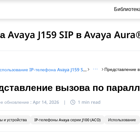
Библиотек
 Avaya J159 SIP в Avaya Aura
···
Использование IP-телефона Avaya J159 SIP в Avaya Aura®
дставление вызова по парал
и по обращению
е обновление :
Apr 14, 2026
|
1 min read
ы и устройства
IP-телефоны Avaya серии J100 (ACO)
Использование