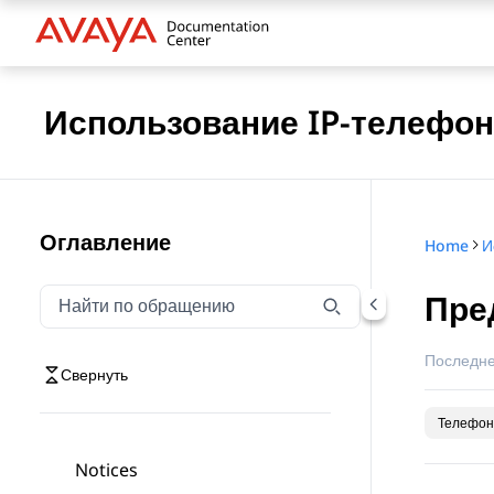
Использование IP-телефона
Оглавление
Home
Пре
Фильтровать навигацию по обращению
Введите текст для фильтрации элементов навигаци
Последне
Свернуть
Телефон
Notices