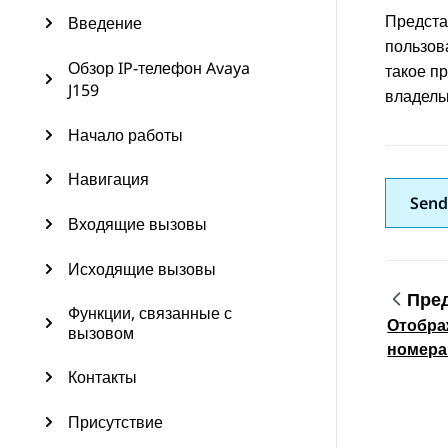
Предста
Введение
пользов
Обзор IP-телефон Avaya
такое п
J159
владель
Начало работы
Навигация
Send
Входящие вызовы
Исходящие вызовы
Пре
Функции, связанные с
Отобра
Topic
вызовом
номера
вызов
Контакты
Присутствие