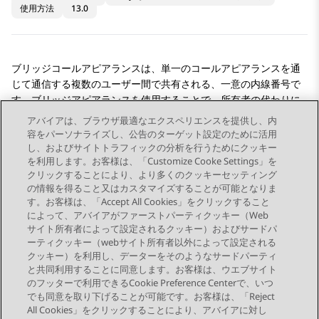
使用方法
13.0
ブリッジコールアピアランスは、単一のコールアピアランスを通
じて通信する複数のユーザー間で共有される、一意の内線番号で
す。ブリッジアピアランスを使用することで、所有者の代わりに
通話の発信、受信、参加を行うことができます。ブリッジアピア
アバイアは、ブラウザ最適なエクスペリエンスを提供し、内
ランスでは、受信側の表示画面にブリッジの所有者の ID が表示さ
容をパーソナライズし、公告のターゲット設定のために活用
れる場合があります。
し、およびサイトトラフィックの分析を行うためにクッキー
を利用します。お客様は、「Customize Cooke Settings」を
クリックすることにより、より多くのクッキーセッティング
の情報を得ること又はカスタマイズすることが可能となりま
す。お客様は、「Accept All Cookies」をクリックすること
によって、アバイアがファーストパーティクッキー（Web
Send Feedback
サイト所有者によって設定されるクッキー）およびサードパ
ーティクッキー（webサイト所有者以外によって設定される
クッキー）を利用し、データーをそのようなサードパーティ
と共同利用することに同意します。お客様は、ウエブサイト
前のトピック
次のトピック
のフッターで利用できるCookie Preference Centerで、いつ
トピックナビゲーション
でも同意を取り下げることが可能です。お客様は、「Reject
All Cookies」をクリックすることにより、アバイアに対し