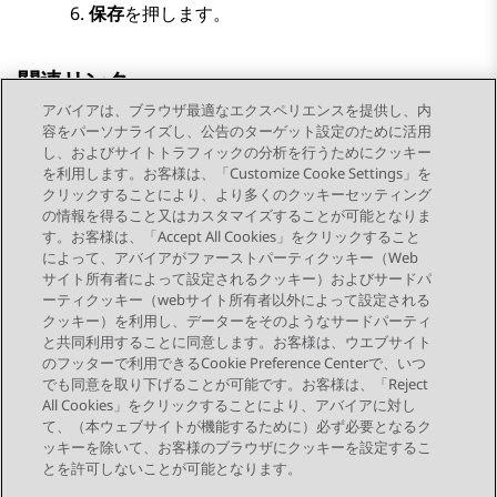
保存
を押します。
関連リンク
アバイアは、ブラウザ最適なエクスペリエンスを提供し、内
プレゼンスアイコン
容をパーソナライズし、公告のターゲット設定のために活用
し、およびサイトトラフィックの分析を行うためにクッキー
を利用します。お客様は、「Customize Cooke Settings」を
クリックすることにより、より多くのクッキーセッティング
の情報を得ること又はカスタマイズすることが可能となりま
す。お客様は、「Accept All Cookies」をクリックすること
によって、アバイアがファーストパーティクッキー（Web
Send Feedback
サイト所有者によって設定されるクッキー）およびサードパ
ーティクッキー（webサイト所有者以外によって設定される
クッキー）を利用し、データーをそのようなサードパーティ
と共同利用することに同意します。お客様は、ウエブサイト
前のトピック
次のトピック
のフッターで利用できるCookie Preference Centerで、いつ
トピックナビゲーション
でも同意を取り下げることが可能です。お客様は、「Reject
All Cookies」をクリックすることにより、アバイアに対し
て、（本ウェブサイトが機能するために）必ず必要となるク
つながりを保つ
ッキーを除いて、お客様のブラウザにクッキーを設定するこ
とを許可しないことが可能となります。