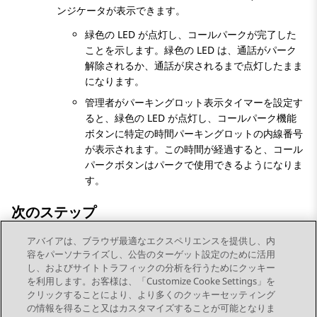
ンジケータが表示できます。
緑色の LED が点灯し、コールパークが完了した
ことを示します。緑色の LED は、通話がパーク
解除されるか、通話が戻されるまで点灯したまま
になります。
管理者がパーキングロット表示タイマーを設定す
ると、緑色の LED が点灯し、コールパーク機能
ボタンに特定の時間パーキングロットの内線番号
が表示されます。この時間が経過すると、コール
パークボタンはパークで使用できるようになりま
す。
次のステップ
パーク解除を使用して別の内線番号から通話を取得します。設定
アバイアは、ブラウザ最適なエクスペリエンスを提供し、内
された時間内にパーク解除されない場合、パーキングロットは通
容をパーソナライズし、公告のターゲット設定のために活用
話をパーク内線番号に戻します。
し、およびサイトトラフィックの分析を行うためにクッキー
を利用します。お客様は、「Customize Cooke Settings」を
クリックすることにより、より多くのクッキーセッティング
の情報を得ること又はカスタマイズすることが可能となりま