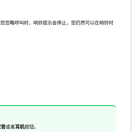
当您忽略呼叫时，响铃提示会停止，您仍然可以在响铃时
应答
或者
耳机
按钮。