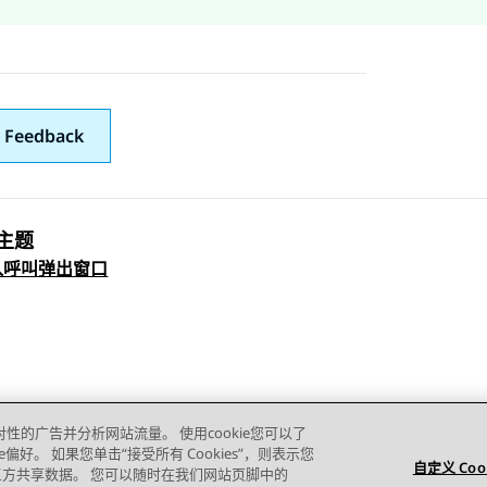
 Feedback
主题
 navigation
入呼叫弹出窗口
对性的广告并分析网站流量。 使用cookie您可以了
e偏好。 如果您单击“接受所有 Cookies”，则表示您
自定义 Coo
的第三方共享数据。 您可以随时在我们网站页脚中的