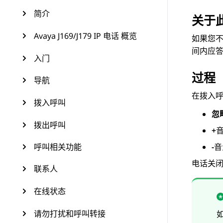
简介
关于
Avaya J169/J179 IP 电话 概览
如果您
间内应
入门
过程
导航
在
拨入
拨入呼叫
忽
拨出呼叫
+
呼叫相关功能
-
音
电话关
联系人
在线状态
请勿打扰和呼叫转接