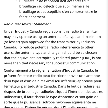
L'utilisateur de l'appareil doit accepter tout
brouillage radioélectrique subi, même si le
brouillage est susceptible d'en compromettre le
fonctionnement.
Radio Transmitter Statement
Under Industry Canada regulations, this radio transmitter
may only operate using an antenna of a type and maximum
(or lesser) gain approved for the transmitter by Industry
Canada. To reduce potential radio interference to other
users, the antenna type and its gain should be so chosen
that the equivalent isotropically radiated power (EIRP) is not
more than that necessary for successful communication.
Conformément à la réglementation d'Industrie Canada, le
présent émetteur radio peut fonctionner avec une antenne
d'un type et d'un gain maximal (ou inférieur) approuvé pour
l'émetteur par Industrie Canada. Dans le but de réduire les
risques de brouillage radioélectrique à l'intention des autres
utilisateurs, il faut choisir le type d'antenne et son gain de
sorte que la puissance isotrope rayonnée équivalente ne
dépasse pas l'intensité nécessaire à l'établissement d'une