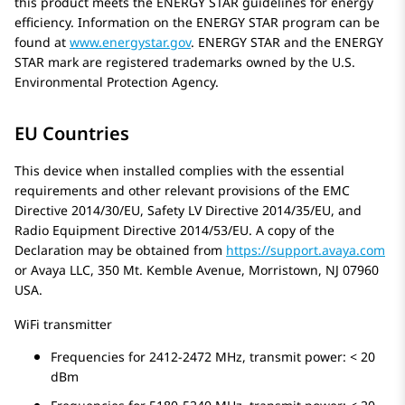
this product meets the ENERGY STAR guidelines for energy
efficiency. Information on the ENERGY STAR program can be
found at
www.energystar.gov
. ENERGY STAR and the ENERGY
STAR mark are registered trademarks owned by the U.S.
Environmental Protection Agency.
EU Countries
This device when installed complies with the essential
requirements and other relevant provisions of the EMC
Directive 2014/30/EU, Safety LV Directive 2014/35/EU, and
Radio Equipment Directive 2014/53/EU. A copy of the
Declaration may be obtained from
https://support.avaya.com
or Avaya LLC, 350 Mt. Kemble Avenue, Morristown, NJ 07960
USA.
WiFi transmitter
Frequencies for 2412-2472 MHz, transmit power: < 20
dBm