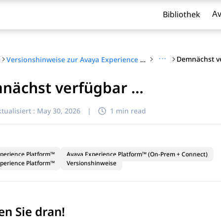
Bibliothek
Av
···
Demnächst v
e
Versionshinweise zur Avaya Experience Platform
nächst verfügbar …
l zu filtern.
tualisiert :
May 30, 2026
|
1 min read
perience Platform™
Avaya Experience Platform™ (On-Prem + Connect)
perience Platform™
Versionshinweise
en Sie dran!