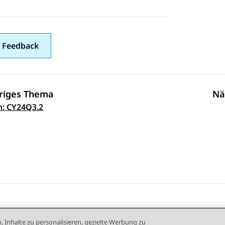
 Feedback
riges Thema
Nä
nnavigation
n: CY24Q3.2
, Inhalte zu personalisieren, gezielte Werbung zu