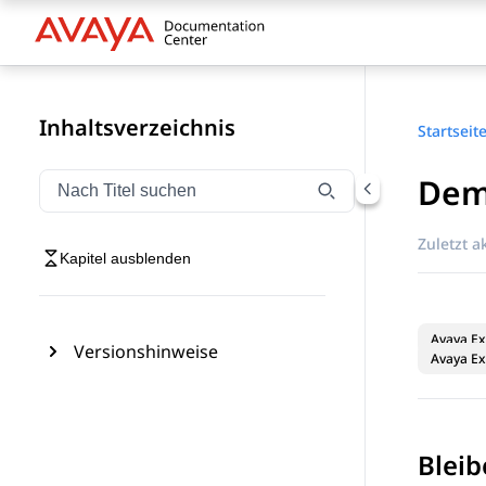
Inhaltsverzeichnis
Startseit
Dem
Navigation nach Titel filtern
Geben Sie Text ein, um Navigationselemente nach Tite
Zuletzt ak
Kapitel ausblenden
Avaya Ex
Versionshinweise
Avaya Ex
Bleib