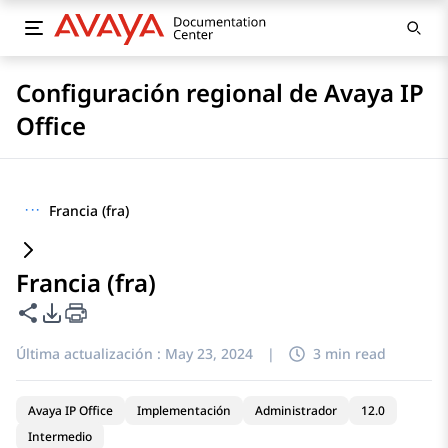
Configuración regional de Avaya IP
Office
···
Francia (fra)
Francia (fra)
Compartir esta página
Opciones de exportación de PDF
Última actualización :
May 23, 2024
|
3 min read
Avaya IP Office
Implementación
Administrador
12.0
Intermedio