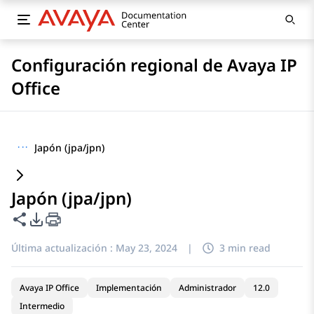
Configuración regional de Avaya IP
Office
···
Japón (jpa/jpn)
Japón (jpa/jpn)
Compartir esta página
Opciones de exportación de PDF
Última actualización :
May 23, 2024
|
3 min read
Avaya IP Office
Implementación
Administrador
12.0
Intermedio