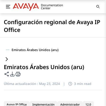
Configuración regional de Avaya IP
Office
···
Emiratos Árabes Unidos (aru)
Emiratos Árabes Unidos (aru)
Compartir esta página
Opciones de exportación de PDF
Última actualización :
May 23, 2024
|
3 min read
Avaya IP Office
Implementación
Administrador
12.0