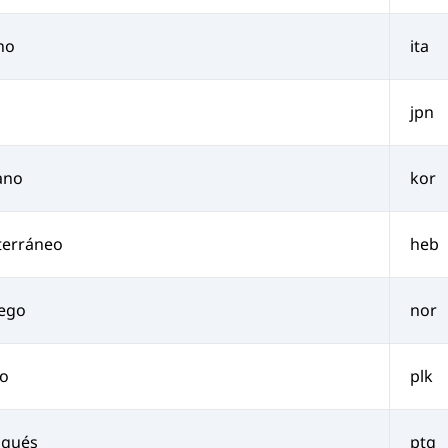
ano
ita
n
jpn
ano
kor
terráneo
heb
ego
nor
co
plk
ugués
ptg