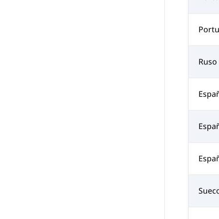
Portu
Ruso
Espa
Españ
Españ
Suec