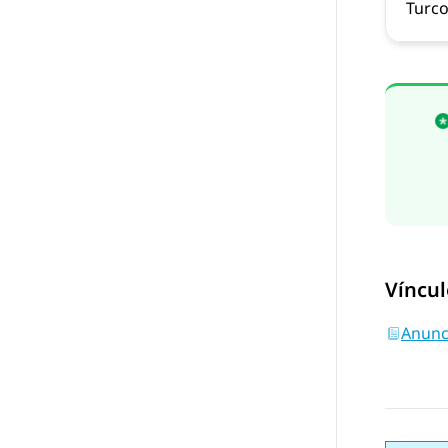
Turc
Víncul
Anunc