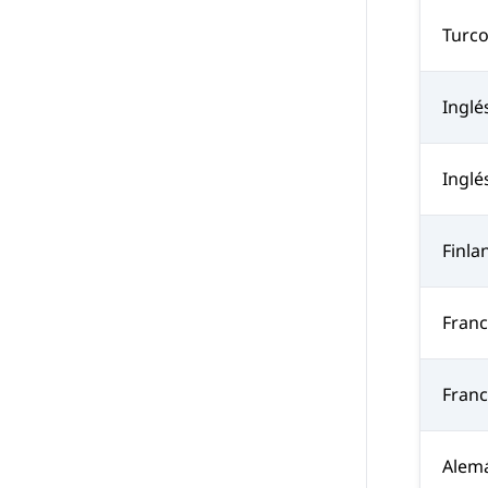
Turc
Inglés
Inglé
Finla
Fran
Franc
Alem