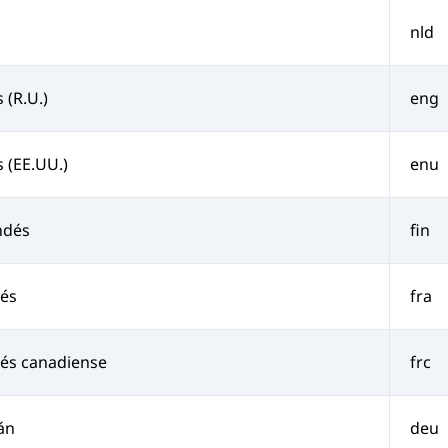
o
nld
 (R.U.)
eng
s (EE.UU.)
enu
ndés
fin
cés
fra
és canadiense
frc
án
deu