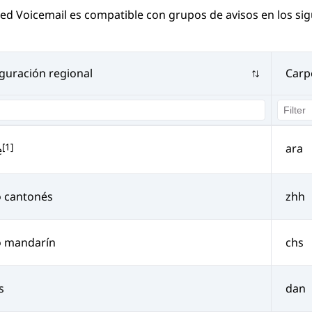
d Voicemail es compatible con grupos de avisos en los sig
guración regional
Carp
[1]
ara
e
o cantonés
zhh
o mandarín
chs
s
dan