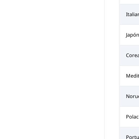
Itali
Japó
Core
Medi
Noru
Pola
Port