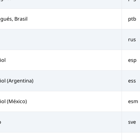
gués, Brasil
ptb
rus
ñol
esp
ol (Argentina)
ess
ol (México)
esm
o
sve