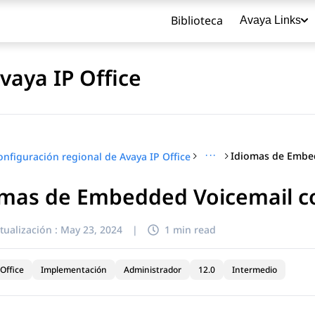
Biblioteca
Avaya Links
vaya IP Office
···
onfiguración regional de Avaya IP Office
omas de Embedded Voicemail c
título
tualización :
May 23, 2024
|
1 min read
Office
Implementación
Administrador
12.0
Intermedio