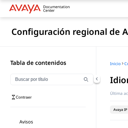
Configuración regional de A
Tabla de contenidos
Inicio
C
Idi
Filtrar navegación por título
Escriba para filtrar los elementos de navegación por 
Última ac
Contraer
Avaya IP 
Avisos