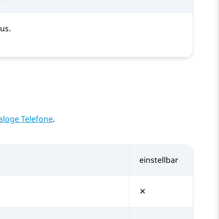
aus.
aloge Telefone
.
einstellbar
✕