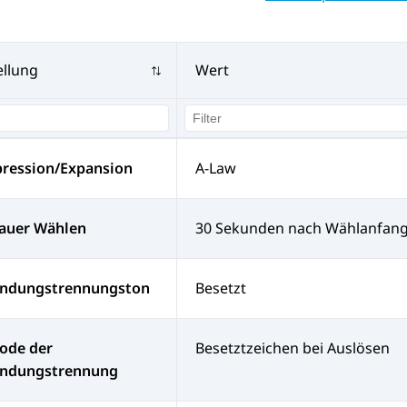
ellung
Wert
ression/Expansion
A-Law
dauer Wählen
30 Sekunden nach Wählanfan
indungstrennungston
Besetzt
ode der
Besetztzeichen bei Auslösen
indungstrennung