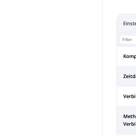
Einst
Komp
Zeit
Verb
Meth
Verb