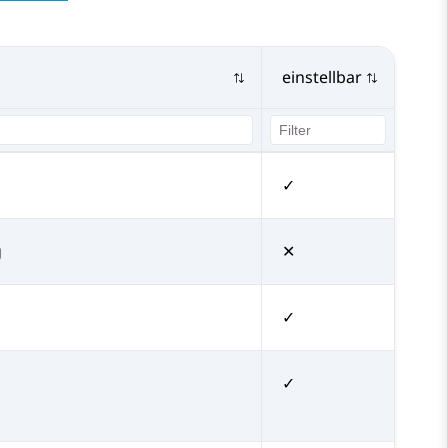
einstellbar
✓
g
✕
✓
✓