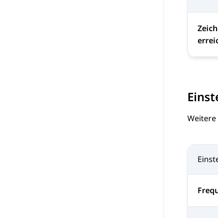
Zeic
errei
Einst
Weitere
Einst
Frequ