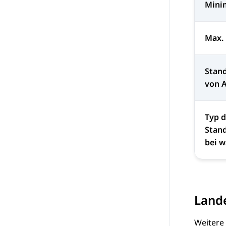
Mini
Max.
Stan
von 
Typ d
Stan
bei 
Lande
Weitere