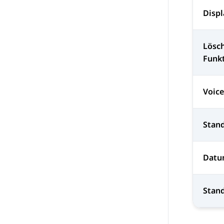
Displ
Lösch
Funkt
Voic
Stan
Datu
Stan