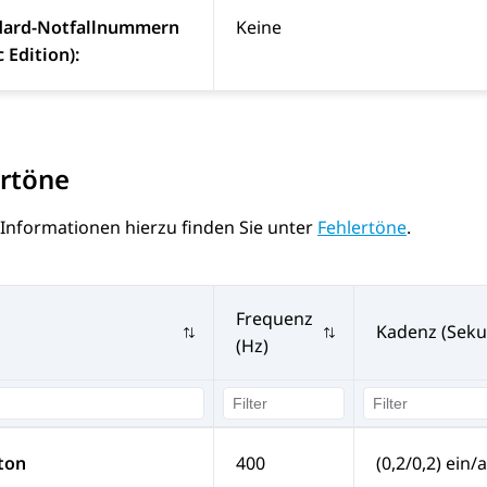
dard-Notfallnummern
Keine
c Edition):
ertöne
 Informationen hierzu finden Sie unter
Fehlertöne
.
Frequenz
Kadenz (Sek
(Hz)
ton
400
(0,2/0,2) ein/