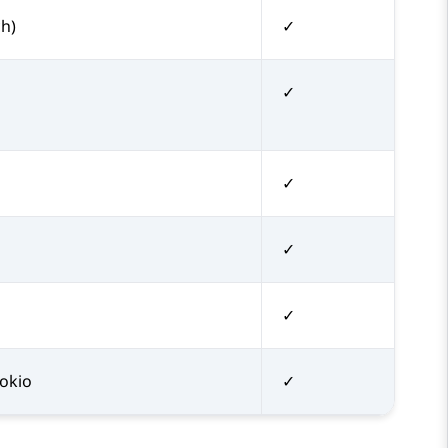
ch)
✓
✓
✓
✓
✓
okio
✓