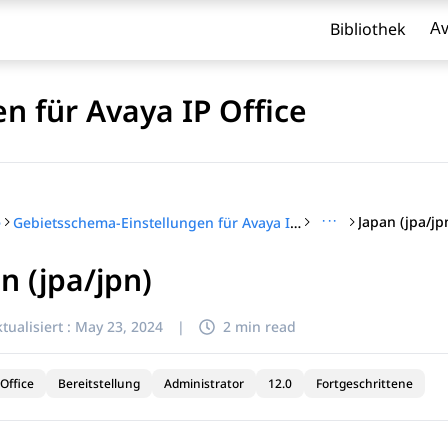
Bibliothek
Av
n für Avaya IP Office
···
Japan (jpa/jp
e
Gebietsschema-Einstellungen für Avaya IP Office
n (jpa/jpn)
l zu filtern.
tualisiert :
May 23, 2024
|
2 min read
Office
Bereitstellung
Administrator
12.0
Fortgeschrittene