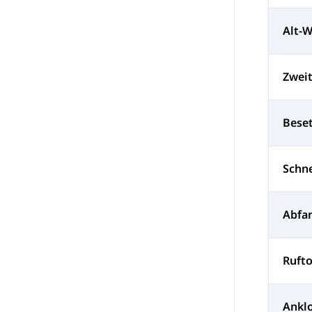
Alt-
Zwei
Bese
Schne
Abfa
Ruft
Ankl