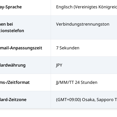
ay-Sprache
Englisch (Vereinigtes Königrei
en bei
Verbindungstrennungston
ionstelefon
email-Anpassungszeit
7 Sekunden
dardwährung
JPY
ms-/Zeitformat
JJ/MM/TT 24 Stunden
dard-Zeitzone
(GMT+09:00) Osaka, Sapporo T