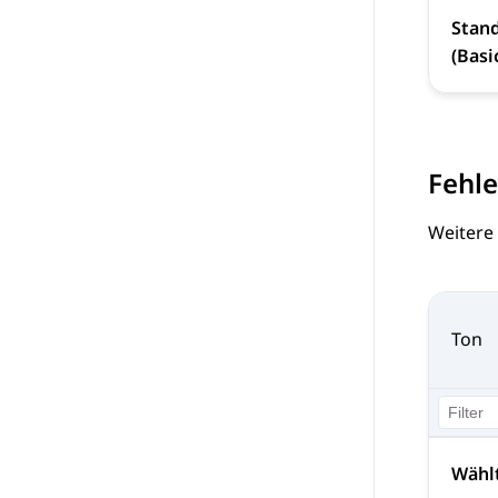
Stan
(Basi
Fehl
Weitere
Ton
Wähl