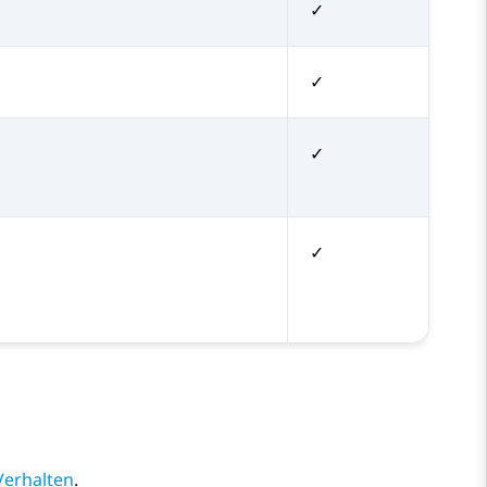
✓
✓
✓
✓
Verhalten
.