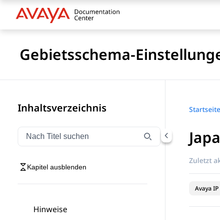
Gebietsschema-Einstellunge
Inhaltsverzeichnis
Startseit
Japa
Navigation nach Titel filtern
Geben Sie Text ein, um Navigationselemente nach Tite
Zuletzt ak
Kapitel ausblenden
Avaya IP 
Hinweise