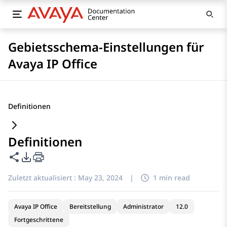
Gebietsschema-Einstellungen für
Avaya IP Office
Definitionen
Definitionen
Diese Seite teilen
PDF-Exportoptionen
Zuletzt aktualisiert :
May 23, 2024
|
1 min read
Avaya IP Office
Bereitstellung
Administrator
12.0
Fortgeschrittene