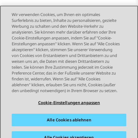
Wir verwenden Cookies, um Ihnen ein optimales
Surferlebnis zu bieten, Inhalte zu personalisieren, gezielte
Werbung zu schalten und den Website-Verkehr zu
analysieren. Sie können mehr darüber erfahren oder Ihre
Send Feedback
Cookie-Einstellungen anpassen, indem Sie auf "Cookie-
Einstellungen anpassen" klicken. Wenn Sie auf "Alle Cookies
akzeptieren" klicken, stimmen Sie unserer Verwendung
von Cookies von Erstanbietern und Drittanbietern zu und
Vorheriges Thema
Nächstes Thema
weisen uns an, die Daten mit diesen Drittanbietern zu
Themennavigation
teilen. Sie können Ihre Zustimmung jederzeit im Cookie
Preference Center, das in der Fußzeile unserer Website zu
finden ist, widerrufen. Wenn Sie auf "Alle Cookies
STAY CONNECTED
ablehnen" klicken, erlauben Sie uns nicht, Cookies (außer
den unbedingt notwendigen) in Ihrem Browser zu setzen.
Cookie-Einstellungen anpassen
Alle Cookies ablehnen
Sitemap
Nutzungsbedingungen
Datenschutz
Cookie-Richtlinie
Marken
Barrierefreiheit
Alle Cookies akzeptieren