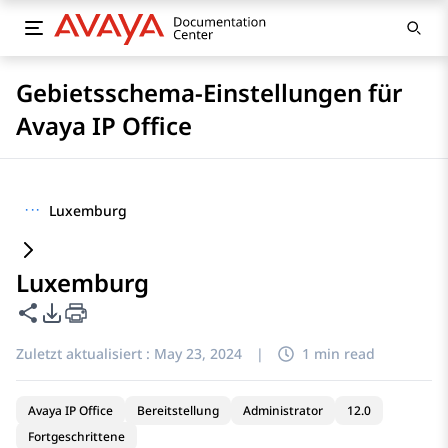
Gebietsschema-Einstellungen für
Avaya IP Office
···
Luxemburg
Luxemburg
Diese Seite teilen
PDF-Exportoptionen
Zuletzt aktualisiert :
May 23, 2024
|
1 min read
Avaya IP Office
Bereitstellung
Administrator
12.0
Fortgeschrittene