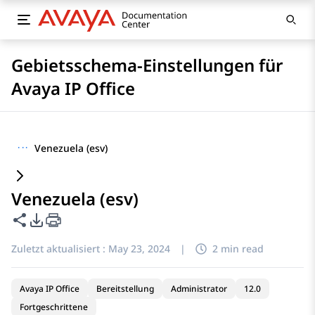
Gebietsschema-Einstellungen für
Avaya IP Office
···
Venezuela (esv)
Venezuela (esv)
Diese Seite teilen
PDF-Exportoptionen
Zuletzt aktualisiert :
May 23, 2024
|
2 min read
Avaya IP Office
Bereitstellung
Administrator
12.0
Fortgeschrittene