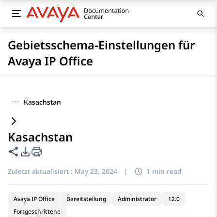
Gebietsschema-Einstellungen für
Avaya IP Office
···
Kasachstan
Kasachstan
Diese Seite teilen
PDF-Exportoptionen
Zuletzt aktualisiert :
May 23, 2024
|
1 min read
Avaya IP Office
Bereitstellung
Administrator
12.0
Fortgeschrittene