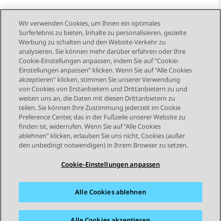
Wir verwenden Cookies, um Ihnen ein optimales
Surferlebnis zu bieten, Inhalte zu personalisieren, gezielte
Werbung zu schalten und den Website-Verkehr zu
analysieren. Sie können mehr darüber erfahren oder Ihre
Send Feedback
Cookie-Einstellungen anpassen, indem Sie auf "Cookie-
Einstellungen anpassen" klicken. Wenn Sie auf "Alle Cookies
akzeptieren" klicken, stimmen Sie unserer Verwendung
von Cookies von Erstanbietern und Drittanbietern zu und
Vorheriges Thema
Nächstes Thema
weisen uns an, die Daten mit diesen Drittanbietern zu
Themennavigation
teilen. Sie können Ihre Zustimmung jederzeit im Cookie
Preference Center, das in der Fußzeile unserer Website zu
finden ist, widerrufen. Wenn Sie auf "Alle Cookies
STAY CONNECTED
ablehnen" klicken, erlauben Sie uns nicht, Cookies (außer
den unbedingt notwendigen) in Ihrem Browser zu setzen.
Cookie-Einstellungen anpassen
Alle Cookies ablehnen
Sitemap
Nutzungsbedingungen
Datenschutz
Cookie-Richtlinie
Marken
Barrierefreiheit
Alle Cookies akzeptieren