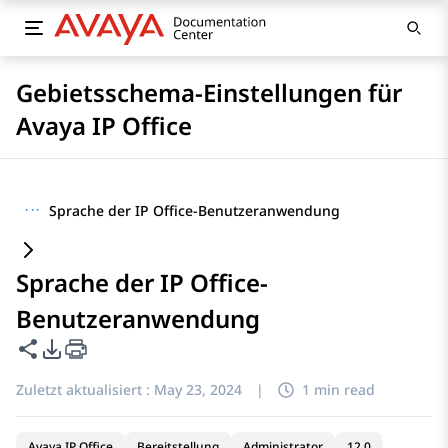
Gebietsschema-Einstellungen für
Avaya IP Office
···
Sprache der IP Office-Benutzeranwendung
Sprache der IP Office-
Benutzeranwendung
Diese Seite teilen
PDF-Exportoptionen
Zuletzt aktualisiert :
May 23, 2024
|
1 min read
Avaya IP Office
Bereitstellung
Administrator
12.0