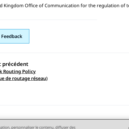
ed Kingdom Office of Communication for the regulation of 
 Feedback
t précédent
 Routing Policy
ation par sujet
que de routage réseau)
gation, personnaliser le contenu, diffuser des