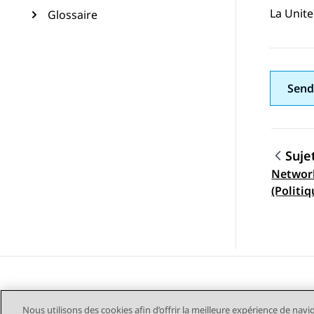
La Unit
Glossaire
Send
Suje
Network
Navig
(Politi
Nous utilisons des cookies afin d’offrir la meilleure expérience de navi