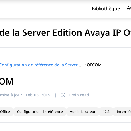
Bibliothèque
A
de la Server Edition Avaya IP O
OFCOM
Configuration de référence de la Server Edition Avaya IP Office™ Platform
COM
titre
mise à jour :
Feb 05, 2015
|
1 min read
Office
Configuration de référence
Administrateur
12.2
Interméd