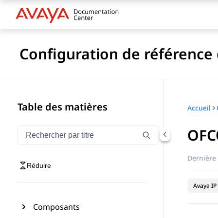
Configuration de référence 
Table des matières
Accueil
OF
Filtrer la navigation par titre
Saisissez pour filtrer les éléments de navigation par 
Dernière 
Réduire
Avaya IP 
Composants