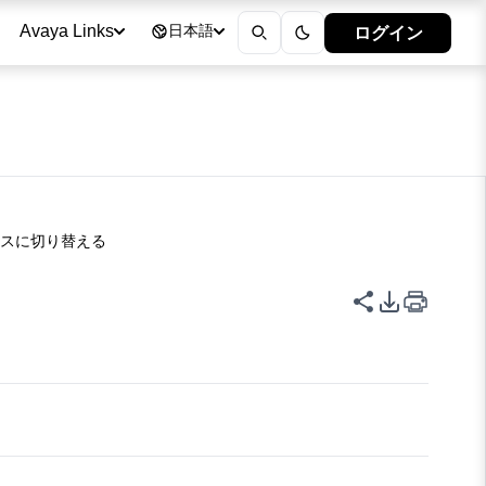
ログイン
Avaya Links
日本語
クスに切り替える
このページを
PDFエク