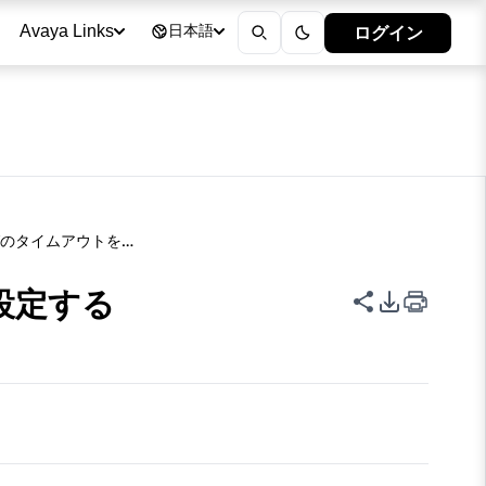
ログイン
Avaya Links
日本語
アウトコーリングのタイムアウトを設定する
設定する
このページを
PDFエク