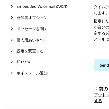
Embedded Voicemail の概要
タイム
します。
発信者オプション
指定し
が自分
メッセージを聞く
定する必
メールに
個人用あいさつ
設定を変更する
ﾎﾞｲｽﾒｰﾙ
Send
ボイスメール通知
前の
アウト
トピ
する