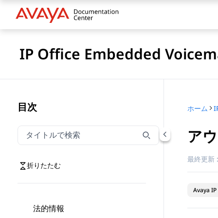
IP Office Embedded Voic
目次
ホーム
アウ
タイトルでナビゲーションをフィルター
タイトルでナビゲーション項目を絞り込むには入力し
最終更新 
折りたたむ
Avaya IP 
法的情報