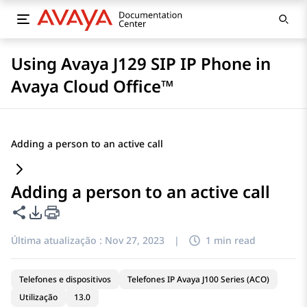
Using Avaya J129 SIP IP Phone in
Avaya Cloud Office™
Adding a person to an active call
Adding a person to an active call
Compartilhar esta página
Opções de exportação de PDF
Última atualização :
Nov 27, 2023
|
1 min read
Telefones e dispositivos
Telefones IP Avaya J100 Series (ACO)
Utilização
13.0