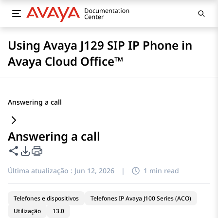
Using Avaya J129 SIP IP Phone in
Avaya Cloud Office™
Answering a call
Answering a call
Compartilhar esta página
Opções de exportação de PDF
Última atualização :
Jun 12, 2026
|
1 min read
Telefones e dispositivos
Telefones IP Avaya J100 Series (ACO)
Utilização
13.0