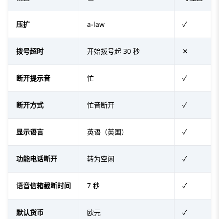
压扩
a-law
✓
拨号超时
开始拨号起 30 秒
✕
断开提示音
忙
✓
断开方式
忙音断开
✓
显示语言
英语（英国）
✓
功能电话断开
转为空闲
✓
语音信箱截断时间
7 秒
✓
默认货币
欧元
✓