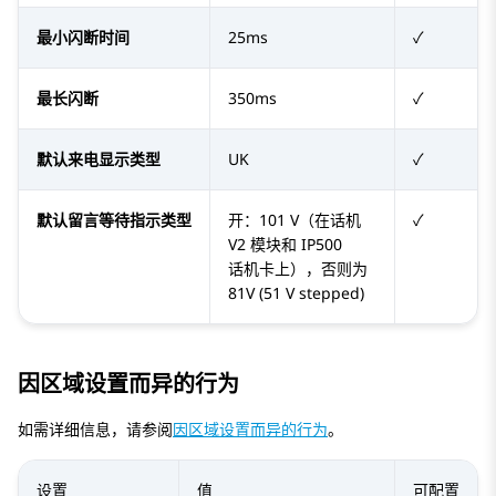
最小闪断时间
25ms
✓
最长闪断
350ms
✓
默认来电显示类型
UK
✓
默认留言等待指示类型
开：101 V（在话机
✓
V2 模块和 IP500
话机卡上），否则为
81V (51 V stepped)
因区域设置而异的行为
如需详细信息，请参阅
因区域设置而异的行为
。
设置
值
可配置