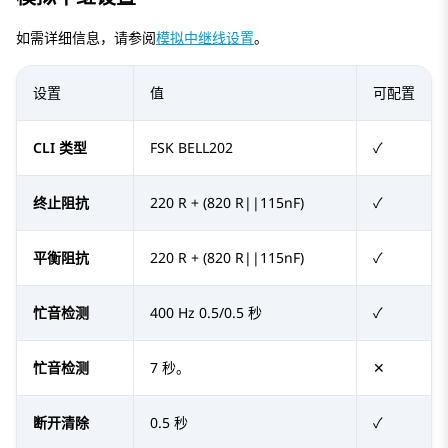
如需详细信息，请参阅
模拟中继线设置
。
设置
值
可配置
CLI 类型
FSK BELL202
✓
终止阻抗
220 R + (820 R||115nF)
✓
平衡阻抗
220 R + (820 R||115nF)
✓
忙音检测
400 Hz 0.5/0.5 秒
✓
忙音检测
7 秒。
✕
断开清除
0.5 秒
✓