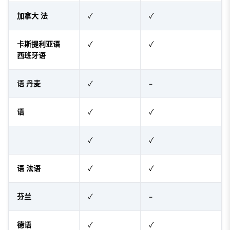
加拿大 法
✓
✓
卡斯提利亚语
✓
✓
西班牙语
语 丹麦
✓
–
语
✓
✓
✓
✓
语 法语
✓
✓
芬兰
✓
–
德语
✓
✓