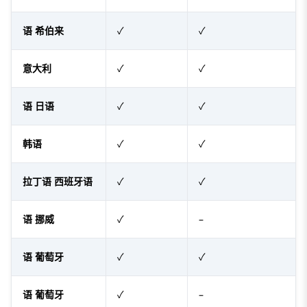
语 希伯来
✓
✓
意大利
✓
✓
语 日语
✓
✓
韩语
✓
✓
拉丁语 西班牙语
✓
✓
语 挪威
✓
–
语 葡萄牙
✓
✓
语 葡萄牙
✓
–