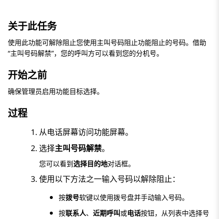
关于此任务
使用此功能可解除阻止您使用主叫号码阻止功能阻止的号码。借助
“主叫号码解禁”，您的呼叫方可以看到您的分机号。
开始之前
确保管理员启用功能目标选择。
过程
从
电话
屏幕访问
功能
屏幕。
选择
主叫号码解禁
。
您可以看到
选择目的地
对话框。
使用以下方法之一输入号码以解除阻止：
按
拨号
软键以使用拨号盘并手动输入号码。
按
联系人
、
近期呼叫
或
电话
按钮，从列表中选择号