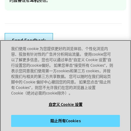
的
应答
或者
耳机
按钮。
Send Feedback
我们使用 cookie 为您提供更好的浏览体验、个性化浏览内
容、投放有针对性的广告并分析网站流量。 使用cookie您可
以了解更多信息，您也可以通过单击“自定义 Cookie 设置”自
上一主题
下一主题
行设置您的cookie偏好。 如果您单击“接受所有 Cookies”，则
Topic navigation
表示您同意我们使用第一方cookies和第三方 cookies，并授
权我们与相关的第三方共享数据。 您可以随时在我们网站页
脚中的 Cookie 偏好中心撤回您的同意。 如果您点击“阻止所
STAY CONNECTED
有 Cookies”，则您不允许我们在您的浏览器上设置
Cookie（绝对必需的cookie除外）。
自定义 Cookie 设置
阻止所有Cookies
站点地图
使用条款
隐私
Cookie 政策
商标