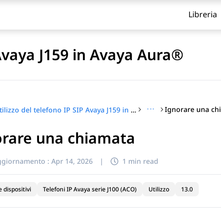
Libreria
 Avaya J159 in Avaya Aura®
···
Ignorare una ch
Utilizzo del telefono IP SIP Avaya J159 in Avaya Aura®
orare una chiamata
itolo
ggiornamento :
Apr 14, 2026
|
1 min read
e dispositivi
Telefoni IP Avaya serie J100 (ACO)
Utilizzo
13.0