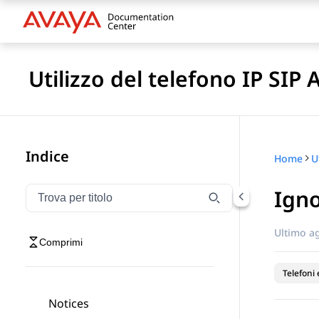
Utilizzo del telefono IP SIP
Indice
Home
Ign
Filtra la navigazione per titolo
Digitare per filtrare gli elementi di navigazione per t
Ultimo a
Comprimi
Telefoni 
Notices