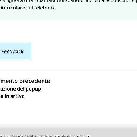
e si ignora una chiamata utilizzando l'auricolare Bluetooth
o
Auricolare
sul telefono.
 Feedback
omento precedente
vazione del popup
gazione argomento
a in arrivo
ersonalizzare i contenuti, fornire pubblicità mirata