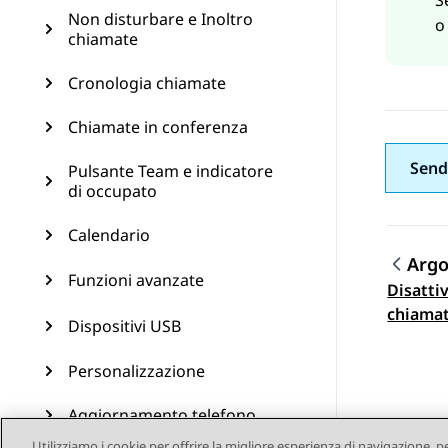
S
Non disturbare e Inoltro
chiamate
Cronologia chiamate
Chiamate in conferenza
Send
Pulsante Team e indicatore
di occupato
Calendario
Arg
Funzioni avanzate
Disatti
Navi
chiamat
Dispositivi USB
Personalizzazione
Aggiornamento telefono
Utilizziamo i cookie per offrire la migliore esperienza di navigazione, p