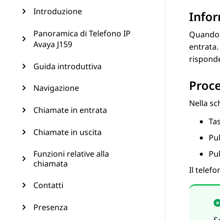
Introduzione
Infor
Panoramica di Telefono IP
Quando n
Avaya J159
entrata.
risponde
Guida introduttiva
Proc
Navigazione
Nella s
Chiamate in entrata
Ta
Chiamate in uscita
Pu
Funzioni relative alla
Pu
chiamata
Il telefo
Contatti
Presenza